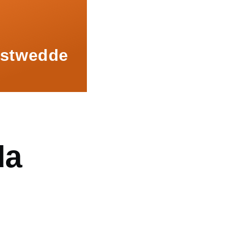
nstwedde
da