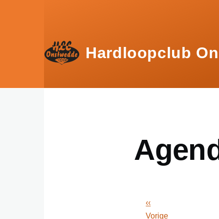
Overslaan en naar de inhoud gaan
Hardloopclub O
Agen
‹‹
Paginering
Vorige