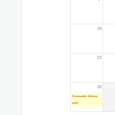
16
23
30
Onstwedder Omloop
2025