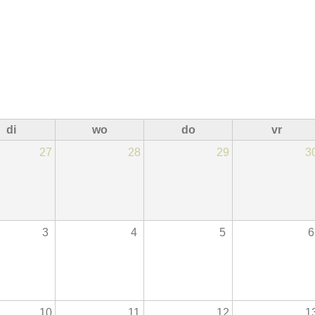
di
wo
do
vr
27
28
29
3
3
4
5
6
10
11
12
1