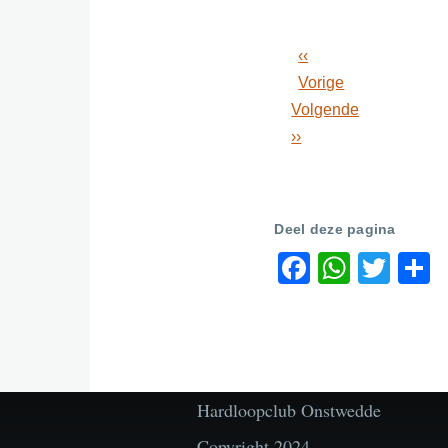
‹‹
Paginering
Vorige
Volgende
››
Deel deze pagina
Faceboo
Whats
Twit
S
Hardloopclub Onstwedde
Copyright 2024