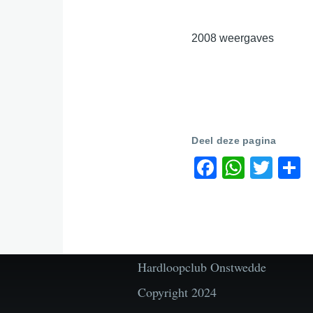
2008 weergaves
Deel deze pagina
Faceboo
Whats
Twit
S
Hardloopclub Onstwedde
Copyright 2024