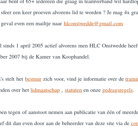
jaar bent of 65+ iedereen die graag in teamverband wil hardlo
 sfeer een keer proeven alvorens lid te worden ? Je mag 4x gra
t geval even een mailtje naar
hlconstwedde@gmail.com
l sinds 1 april 2005 actief alvorens men HLC Onstwedde heeft
mber 2007 bij de Kamer van Koophandel.
's stelt het
bestuur
zich voor, vind je informatie over de
train
inden over het
lidmaatschap
,
statuten
en onze
gedragsregels
.
en tegen of aanstoot nemen aan publicatie van één of meerder
ef dit dan even door aan de beheerder van deze site via de
con