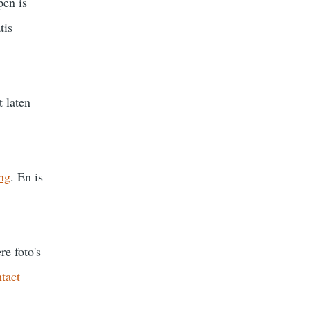
pen is
tis
 laten
ing
. En is
e foto's
tact