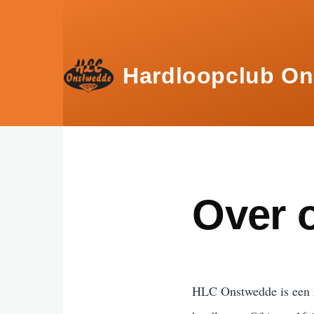
Overslaan en naar de inhoud gaan
Hardloopclub O
Over 
HLC Onstwedde is een re