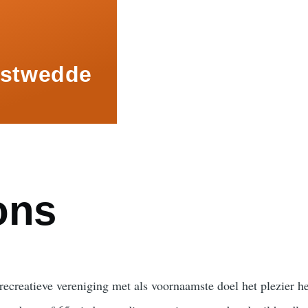
nstwedde
ons
creatieve vereniging met als voornaamste doel het plezier h