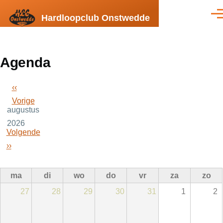
Overslaan en naar de inhoud gaan
Hardloopclub Onstwedde
Men
Agenda
‹‹
Paginering
Vorige
augustus
2026
Volgende
››
ma
di
wo
do
vr
za
zo
27
28
29
30
31
1
2