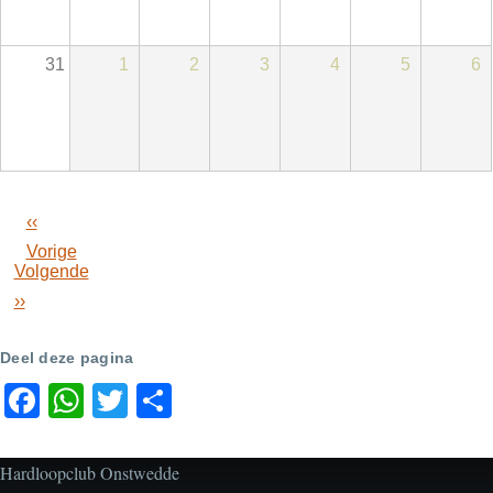
31
1
2
3
4
5
6
‹‹
Paginering
Vorige
Volgende
››
Deel deze pagina
Facebook
WhatsApp
Twitter
Share
Hardloopclub Onstwedde