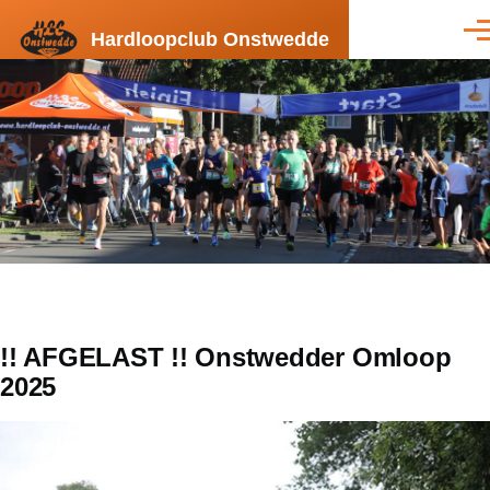
Overslaan en naar de inhoud gaan
Hardloopclub Onstwedde
Men
!! AFGELAST !! Onstwedder Omloop
2025