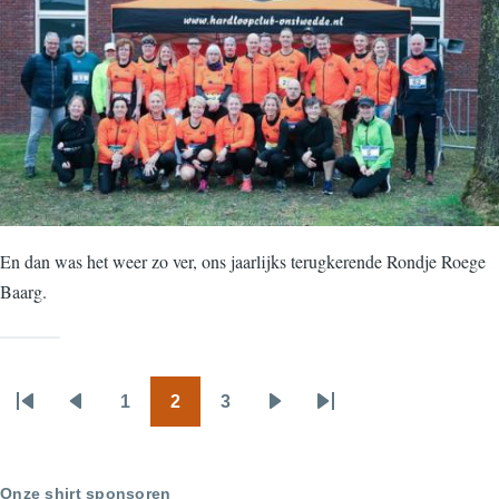
En dan was het weer zo ver, ons jaarlijks terugkerende Rondje Roege
Baarg.
1
2
3
Paginering
Eerste
Vorige
Page
Huidige
Page
Volgende
Laatste
pagina
pagina
pagina
pagina
pagina
Onze shirt sponsoren